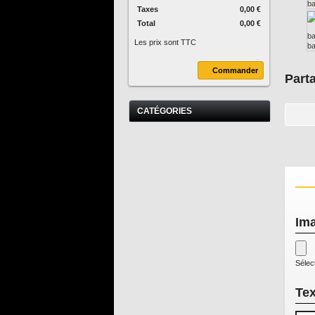
Taxes
0,00 €
Total
0,00 €
Les prix sont TTC
Commander
Parta
CATÉGORIES
Ima
Sélec
Tex