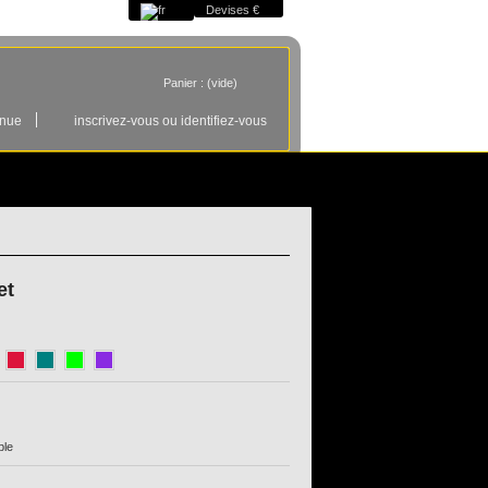
Devises €
Panier :
(vide)
enue
inscrivez-vous ou identifiez-vous
et
ble