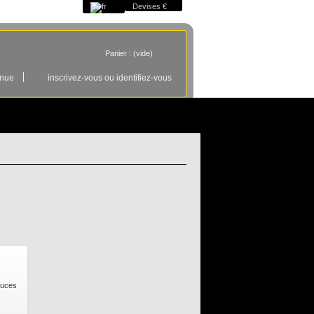
Devises €
Panier :
(vide)
enue
inscrivez-vous ou identifiez-vous
ouces