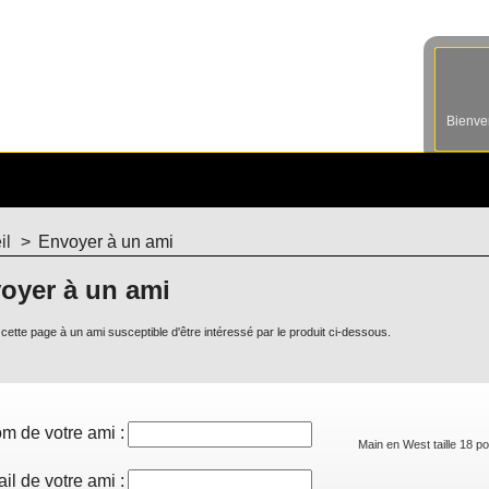
Bienv
il
>
Envoyer à un ami
oyer à un ami
cette page à un ami susceptible d'être intéressé par le produit ci-dessous.
m de votre ami :
Main en West taille 18 p
il de votre ami :