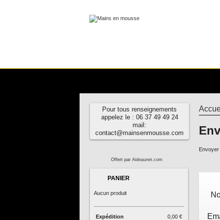
Accue
Pour tous renseignements
appelez le : 06 37 49 49 24
mail:
Env
contact@mainsenmousse.com
Envoyer 
Offert par
Aideaunet.com
PANIER
Aucun produit
No
Ema
Expédition
0,00 €